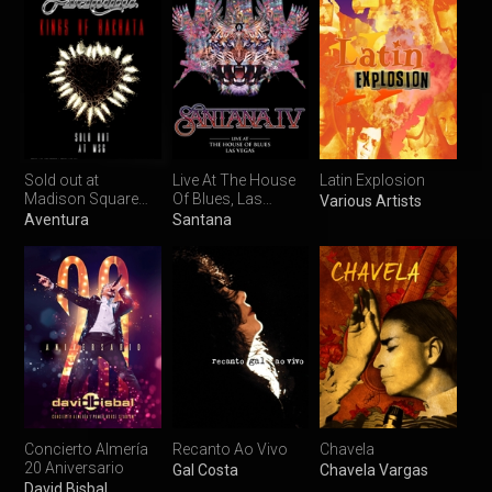
Sold out at
Live At The House
Latin Explosion
Madison Square
Of Blues, Las
Various Artists
Garden
Vegas
Aventura
Santana
Concierto Almería
Recanto Ao Vivo
Chavela
20 Aniversario
Gal Costa
Chavela Vargas
David Bisbal