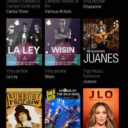
Desde El Estadio El
Candido: Hands of
Viña del Mar
Campin De Bogota
fire
Chayanne
Carlos Vives
Various Artists
Viña del Mar
Viña del Mar
Tigo Music
Sessions
La Ley
Wisin
Juanes