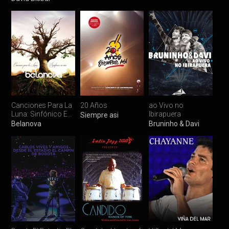
Canciones Para La
20 Años
ao Vivo no
Luna: Sinfónico En
Ibirapuera
Siempre asi
Vivo
Belanova
Bruninho & Davi