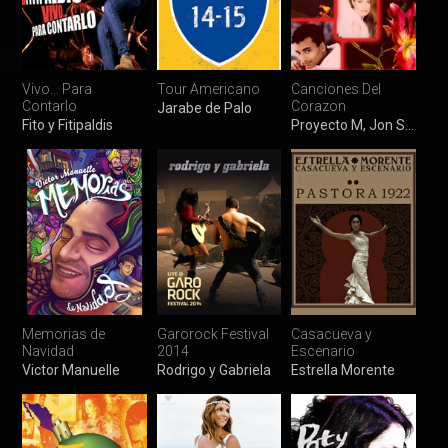
Vivo... Para
Tour Americano
Canciones Del
Contarlo
Corazon
Jarabe de Palo
Fito y Fitipaldis
Proyecto M, Jon Secada, Jose Luis Rodriguez, Miguel Ríos, Lucía Galán, Veronica Castro, Alejandra Avalos, Ana Gabriel, Julio Iglesias, Franco De Vita, Yordano, Philip Michael Thomas & Mijares
Memorias de
Garorock Festival
Casacueva y
Navidad
2014
Escenario
Victor Manuelle
Rodrigo y Gabriela
Estrella Morente