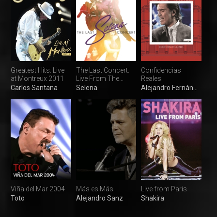
Greatest Hits: Live
The Last Concert:
Confidencias
at Montreux 2011
Live From The
Reales
Astrodome
Carlos Santana
Selena
Alejandro Fernández
Viña del Mar 2004
Más es Más
Live from Paris
Toto
Alejandro Sanz
Shakira