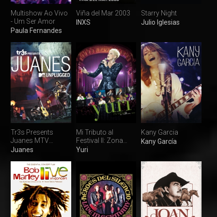
Multishow Ao Vivo
Viña del Mar 2003
Starry Night
- Um Ser Amor
INXS
Julio Iglesias
Paula Fernandes
Tr3s Presents
Mi Tributo al
Kany Garcia
Juanes MTV
Festival II: Zona
Kany García
Unplugged
Preferente
Juanes
Yuri