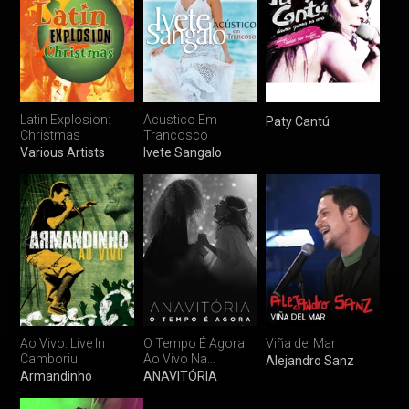
Latin Explosion:
Acustico Em
Paty Cantú
Christmas
Trancosco
Various Artists
Ivete Sangalo
Ao Vivo: Live In
O Tempo É Agora
Viña del Mar
Camboriu
Ao Vivo Na
Alejandro Sanz
Fundição
Armandinho
ANAVITÓRIA