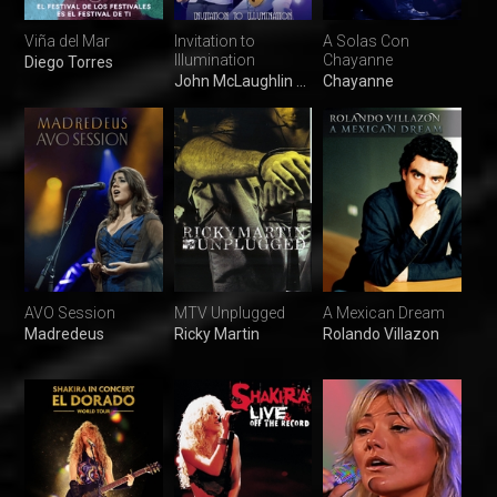
Viña del Mar
Invitation to
A Solas Con
Illumination
Chayanne
Diego Torres
John McLaughlin & Santana
Chayanne
AVO Session
MTV Unplugged
A Mexican Dream
Madredeus
Ricky Martin
Rolando Villazon