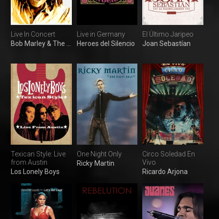
Live In Concert
Live in Germany
El Último Jaripeo
Bob Marley & The Wailers
Heroes del Silencio
Joan Sebastían
Texican Style: Live
One Night Only
Circo Soledad En
from Austin
Vivo
Ricky Martin
Los Lonely Boys
Ricardo Arjona