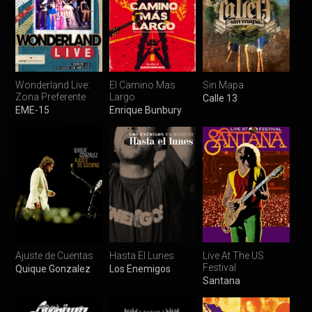
Wonderland Live:
El Camino Mas
Sin Mapa
Zona Preferente
Largo
Calle 13
EME-15
Enrique Bunbury
Ajuste de Cuentas
Hasta El Lunes
Live At The US
Festival
Quique Gonzalez
Los Enemigos
Santana