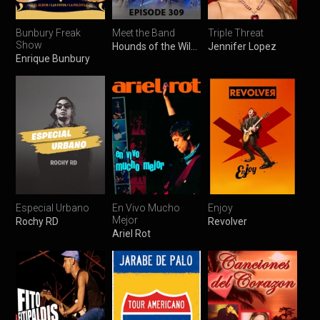
Bunbury Freak
Meet the Band
Triple Threat
Show
Hounds of the Wild Hunt
Jennifer Lopez
Enrique Bunbury
Especial Urbano
En Vivo Mucho
Enjoy
Mejor
Rochy RD
Revolver
Ariel Rot