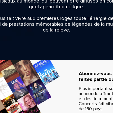
icaux au monde, qui peuvent être diffusés en con
quel appareil numérique.
us fait vivre aux premières loges toute l’énergie d
il de prestations mémorables de légendes de la mus
de la relève.
Abonnez-vous 
faites partie d
Plus important se
au monde offrant
et des documenta
Concerts fait vi
de 160 pays.