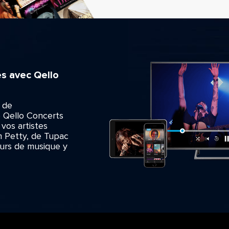
es avec Qello
n de
 Qello Concerts
 vos artistes
m Petty, de Tupac
urs de musique y