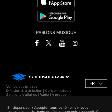
PARLONS MUSIQUE
FR
Ventes publicitaires
Diffusion & distribution
Consommateurs
Solutions d'affaires
Radio
À propos
Gérer les témoins
© 2026 Groupe Stingray Inc. Tous droits
En cliquant sur « Accepter tous les témoins », vous
®
réservés. STINGRAY
, VOS AMBIANCES
consentez au stockage de témoins sur votre appareil afin