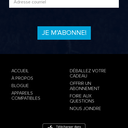
Politique de confidentialité
ACCUEIL
DÉBALLEZ VOTRE
CADEAU
À PROPOS
Modalités et Conditions
Politique de
OFFRIR UN
BLOGUE
confidentialité
ABONNEMENT
APPAREILS
FOIRE AUX
COMPATIBLES
QUESTIONS
NOUS JOINDRE